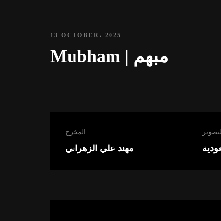
13 OCTOBER، 2025
Mubham | مبهم
لتصوير
المخرج
عودية
مهند علي الزهراني